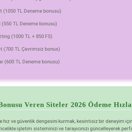
et (1050 TL Deneme bonusu)
l (550 TL Deneme bonusu)
tting (1000 TL + 850 FS)
t (700 TL Çevrimsiz bonus)
ar (600 TL Deneme bonusu)
onusu Veren Siteler 2026 Ödeme Hızla
 hız ve güvenlik dengesini kurmak, kesintisiz bir deneyim için
celikle işletim sisteminizi ve tarayıcınızı güncelleyerek per