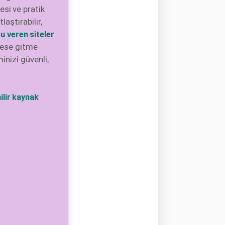
esi ve pratik
laştırabilir,
 veren siteler
drese gitme
inizi güvenli,
ilir kaynak