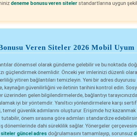
miniz
deneme bonusu veren siteler
standartlarına uygun şekild
onusu Veren Siteler 2026 Mobil Uyum
ntılar dönemsel olarak gündeme gelebilir ve bu noktada do
nızı güçlendirmek önemlidir. Önceki yer imlerinizi düzenli ola
rliliği yitiren bağlantıları temizleyin. Yeni bir adres duyurusu
kaynağın güvenilirliğini ve iletinin tarihini kontrol edin. Sosy
er üzerinden gelen bilgilendirmelerde, bağlantıyı tarayıcınız
amak iyi bir yöntemdir. Yanıltıcı yönlendirmelere karşı sertif
 temel güvenlik adımlarını oluşturur. Erişimde hız kazanmak i
i tutabilir, önem sırasına göre adımları standardize edebilirsi
iş dönemlerinde dahi süreklilik sağlar. Yönergeler çerçevesin
siteler güncel adres
doğrulamasını tamamlayıp, sorunsuz
d