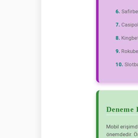
Safirb
Casipo
Kingbe
Rokube
Slotb
Deneme B
Mobil erişimde
önemdedir. Ön