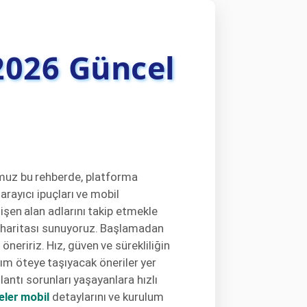
2026 Güncel
umuz bu rehberde, platforma
arayıcı ipuçları ve mobil
işen alan adlarını takip etmekle
l haritası sunuyoruz. Başlamadan
öneririz. Hız, güven ve sürekliliğin
ım öteye taşıyacak öneriler yer
lantı sorunları yaşayanlara hızlı
eler mobil
detaylarını ve kurulum