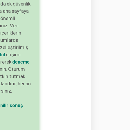
rda ek güvenlik
la ana sayfaya
k önemli
iniz. Veri
içeriklerin
urumlarda
zelleştirilmiş
bil
erişimi
ererek
deneme
anın. Oturum
etkin tutmak
zlandırır, her an
sınız.
nilir sonuç