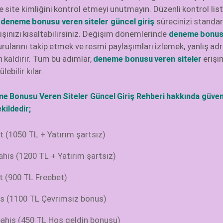
ve site kimliğini kontrol etmeyi unutmayın. Düzenli kontrol list
a
deneme bonusu veren siteler güncel giriş
sürecinizi standart
şınızı kısaltabilirsiniz. Değişim dönemlerinde
deneme bonusu
rularını takip etmek ve resmi paylaşımları izlemek, yanlış a
n kaldırır. Tüm bu adımlar,
deneme bonusu veren siteler
erişim
lebilir kılar.
e Bonusu Veren Siteler Güncel Giriş Rehberi hakkında güven
ekildedir;
 (1050 TL + Yatırım şartsız)
his (1200 TL + Yatırım şartsız)
t (900 TL Freebet)
is (1100 TL Çevrimsiz bonus)
bahis (450 TL Hoş geldin bonusu)