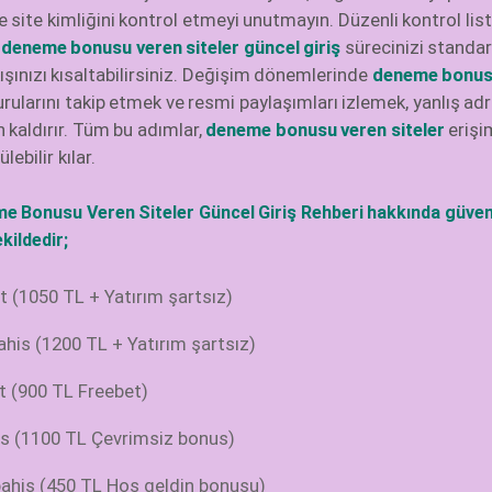
ve site kimliğini kontrol etmeyi unutmayın. Düzenli kontrol list
a
deneme bonusu veren siteler güncel giriş
sürecinizi standart
şınızı kısaltabilirsiniz. Değişim dönemlerinde
deneme bonusu
rularını takip etmek ve resmi paylaşımları izlemek, yanlış a
n kaldırır. Tüm bu adımlar,
deneme bonusu veren siteler
erişim
lebilir kılar.
e Bonusu Veren Siteler Güncel Giriş Rehberi hakkında güven
ekildedir;
 (1050 TL + Yatırım şartsız)
his (1200 TL + Yatırım şartsız)
t (900 TL Freebet)
is (1100 TL Çevrimsiz bonus)
bahis (450 TL Hoş geldin bonusu)