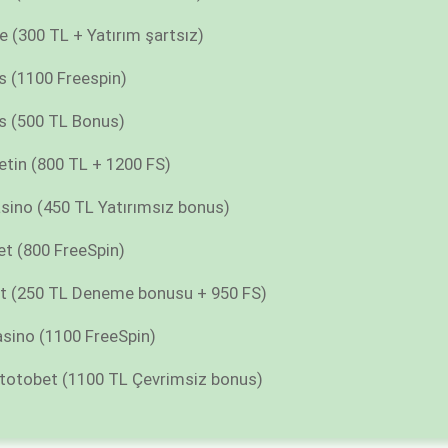
 (300 TL + Yatırım şartsız)
s (1100 Freespin)
s (500 TL Bonus)
etin (800 TL + 1200 FS)
sino (450 TL Yatırımsız bonus)
et (800 FreeSpin)
t (250 TL Deneme bonusu + 950 FS)
asino (1100 FreeSpin)
totobet (1100 TL Çevrimsiz bonus)