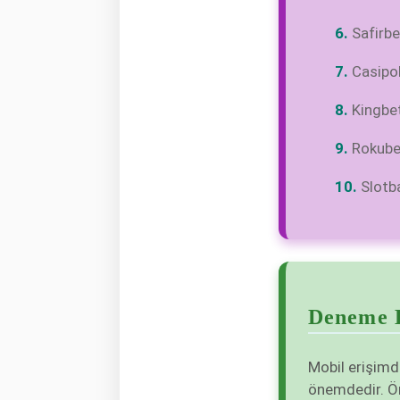
Safirb
Casipo
Kingbe
Rokube
Slotb
Deneme B
Mobil erişimde
önemdedir. Ön