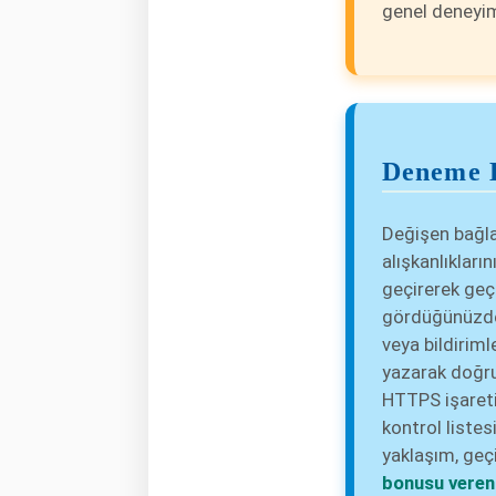
genel deneyi
Deneme B
Değişen bağla
alışkanlıkları
geçirerek geçe
gördüğünüzde, 
veya bildiriml
yazarak doğrul
HTTPS işareti,
kontrol listes
yaklaşım, geç
bonusu veren 