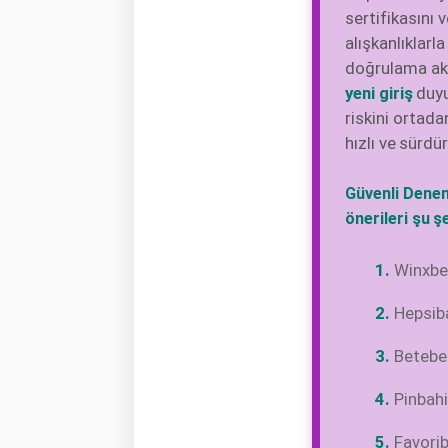
sertifikasını 
alışkanlıklarl
doğrulama akı
yeni giriş
duyu
riskini ortada
hızlı ve sürdürü
Güvenli Denem
önerileri şu ş
Winxbet
Hepsiba
Betebe
Pinbah
Favori