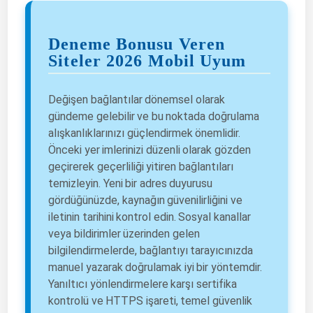
Deneme Bonusu Veren
Siteler 2026 Mobil Uyum
Değişen bağlantılar dönemsel olarak
gündeme gelebilir ve bu noktada doğrulama
alışkanlıklarınızı güçlendirmek önemlidir.
Önceki yer imlerinizi düzenli olarak gözden
geçirerek geçerliliği yitiren bağlantıları
temizleyin. Yeni bir adres duyurusu
gördüğünüzde, kaynağın güvenilirliğini ve
iletinin tarihini kontrol edin. Sosyal kanallar
veya bildirimler üzerinden gelen
bilgilendirmelerde, bağlantıyı tarayıcınızda
manuel yazarak doğrulamak iyi bir yöntemdir.
Yanıltıcı yönlendirmelere karşı sertifika
kontrolü ve HTTPS işareti, temel güvenlik