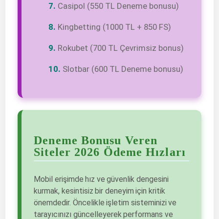
Casipol (550 TL Deneme bonusu)
Kingbetting (1000 TL + 850 FS)
Rokubet (700 TL Çevrimsiz bonus)
Slotbar (600 TL Deneme bonusu)
Deneme Bonusu Veren
Siteler 2026 Ödeme Hızları
Mobil erişimde hız ve güvenlik dengesini
kurmak, kesintisiz bir deneyim için kritik
önemdedir. Öncelikle işletim sisteminizi ve
tarayıcınızı güncelleyerek performans ve