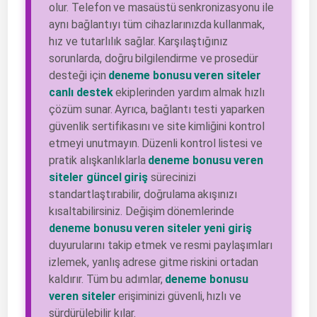
olur. Telefon ve masaüstü senkronizasyonu ile
aynı bağlantıyı tüm cihazlarınızda kullanmak,
hız ve tutarlılık sağlar. Karşılaştığınız
sorunlarda, doğru bilgilendirme ve prosedür
desteği için
deneme bonusu veren siteler
canlı destek
ekiplerinden yardım almak hızlı
çözüm sunar. Ayrıca, bağlantı testi yaparken
güvenlik sertifikasını ve site kimliğini kontrol
etmeyi unutmayın. Düzenli kontrol listesi ve
pratik alışkanlıklarla
deneme bonusu veren
siteler güncel giriş
sürecinizi
standartlaştırabilir, doğrulama akışınızı
kısaltabilirsiniz. Değişim dönemlerinde
deneme bonusu veren siteler yeni giriş
duyurularını takip etmek ve resmi paylaşımları
izlemek, yanlış adrese gitme riskini ortadan
kaldırır. Tüm bu adımlar,
deneme bonusu
veren siteler
erişiminizi güvenli, hızlı ve
sürdürülebilir kılar.