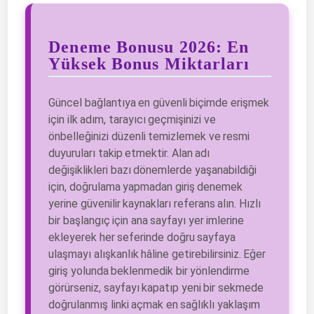
Deneme Bonusu 2026: En
Yüksek Bonus Miktarları
Güncel bağlantıya en güvenli biçimde erişmek
için ilk adım, tarayıcı geçmişinizi ve
önbelleğinizi düzenli temizlemek ve resmi
duyuruları takip etmektir. Alan adı
değişiklikleri bazı dönemlerde yaşanabildiği
için, doğrulama yapmadan giriş denemek
yerine güvenilir kaynakları referans alın. Hızlı
bir başlangıç için ana sayfayı yer imlerine
ekleyerek her seferinde doğru sayfaya
ulaşmayı alışkanlık hâline getirebilirsiniz. Eğer
giriş yolunda beklenmedik bir yönlendirme
görürseniz, sayfayı kapatıp yeni bir sekmede
doğrulanmış linki açmak en sağlıklı yaklaşım