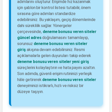
adımlarını oluşturur. Erişimde hız kazanmak
için şablon bir kontrol listesi tutabilir, önem
sırasına göre adımları standardize
edebilirsiniz. Bu yaklaşım, geçiş dönemlerinde
dahi süreklilik sağlar. Yönergeler
çerçevesinde,
deneme bonusu veren siteler
güncel adres
doğrulamasını tamamlayıp,
sorunsuz
deneme bonusu veren siteler
giriş
akışına devam edebilirsiniz. Resmi
açıklamalarla gelen duyuruları takip ederek
deneme bonusu veren siteler yeni giriş
süreçlerini kolaylaştırın ve hata payını azaltın.
Son adımda, güvenli erişim rutininizi yerleşik
hâle getirerek
deneme bonusu veren siteler
deneyiminizi istikrarlı, hızlı ve risksiz bir
düzeye taşıyın.