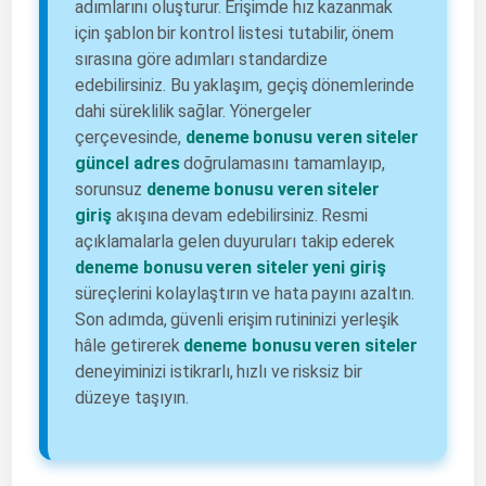
adımlarını oluşturur. Erişimde hız kazanmak
için şablon bir kontrol listesi tutabilir, önem
sırasına göre adımları standardize
edebilirsiniz. Bu yaklaşım, geçiş dönemlerinde
dahi süreklilik sağlar. Yönergeler
çerçevesinde,
deneme bonusu veren siteler
güncel adres
doğrulamasını tamamlayıp,
sorunsuz
deneme bonusu veren siteler
giriş
akışına devam edebilirsiniz. Resmi
açıklamalarla gelen duyuruları takip ederek
deneme bonusu veren siteler yeni giriş
süreçlerini kolaylaştırın ve hata payını azaltın.
Son adımda, güvenli erişim rutininizi yerleşik
hâle getirerek
deneme bonusu veren siteler
deneyiminizi istikrarlı, hızlı ve risksiz bir
düzeye taşıyın.