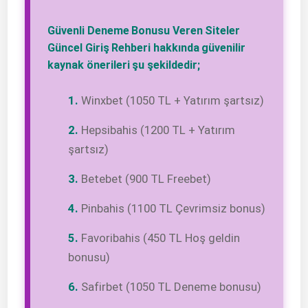
Güvenli Deneme Bonusu Veren Siteler
Güncel Giriş Rehberi hakkında güvenilir
kaynak önerileri şu şekildedir;
Winxbet (1050 TL + Yatırım şartsız)
Hepsibahis (1200 TL + Yatırım
şartsız)
Betebet (900 TL Freebet)
Pinbahis (1100 TL Çevrimsiz bonus)
Favoribahis (450 TL Hoş geldin
bonusu)
Safirbet (1050 TL Deneme bonusu)