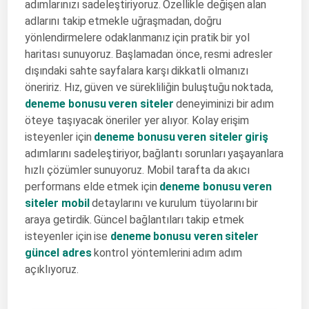
adımlarınızı sadeleştiriyoruz. Özellikle değişen alan
adlarını takip etmekle uğraşmadan, doğru
yönlendirmelere odaklanmanız için pratik bir yol
haritası sunuyoruz. Başlamadan önce, resmi adresler
dışındaki sahte sayfalara karşı dikkatli olmanızı
öneririz. Hız, güven ve sürekliliğin buluştuğu noktada,
deneme bonusu veren siteler
deneyiminizi bir adım
öteye taşıyacak öneriler yer alıyor. Kolay erişim
isteyenler için
deneme bonusu veren siteler giriş
adımlarını sadeleştiriyor, bağlantı sorunları yaşayanlara
hızlı çözümler sunuyoruz. Mobil tarafta da akıcı
performans elde etmek için
deneme bonusu veren
siteler mobil
detaylarını ve kurulum tüyolarını bir
araya getirdik. Güncel bağlantıları takip etmek
isteyenler için ise
deneme bonusu veren siteler
güncel adres
kontrol yöntemlerini adım adım
açıklıyoruz.