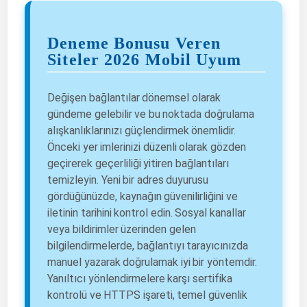
Deneme Bonusu Veren
Siteler 2026 Mobil Uyum
Değişen bağlantılar dönemsel olarak
gündeme gelebilir ve bu noktada doğrulama
alışkanlıklarınızı güçlendirmek önemlidir.
Önceki yer imlerinizi düzenli olarak gözden
geçirerek geçerliliği yitiren bağlantıları
temizleyin. Yeni bir adres duyurusu
gördüğünüzde, kaynağın güvenilirliğini ve
iletinin tarihini kontrol edin. Sosyal kanallar
veya bildirimler üzerinden gelen
bilgilendirmelerde, bağlantıyı tarayıcınızda
manuel yazarak doğrulamak iyi bir yöntemdir.
Yanıltıcı yönlendirmelere karşı sertifika
kontrolü ve HTTPS işareti, temel güvenlik